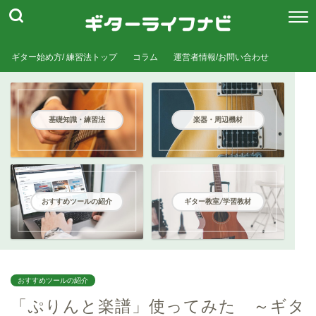
ギター始め方/ 練習法トップ
コラム
運営者情報/お問い合わせ
基礎知識・練習法
楽器・周辺機材
おすすめツールの紹介
ギター教室/学習教材
おすすめツールの紹介
「ぷりんと楽譜」使ってみた ～ギタ