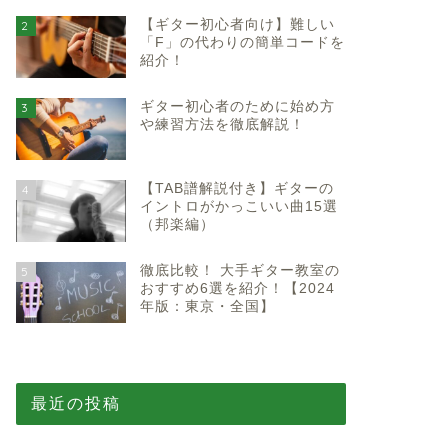
【ギター初心者向け】難しい
2
「F」の代わりの簡単コードを
紹介！
ギター初心者のために始め方
3
や練習方法を徹底解説！
【TAB譜解説付き】ギターの
4
イントロがかっこいい曲15選
（邦楽編）
徹底比較！ 大手ギター教室の
5
おすすめ6選を紹介！【2024
年版：東京・全国】
最近の投稿