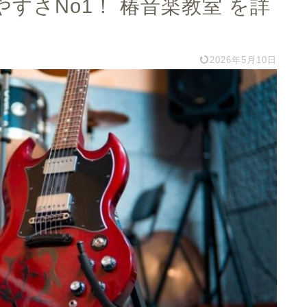
すさNo1！ 椿音楽教室 を詳
2026年5月10日