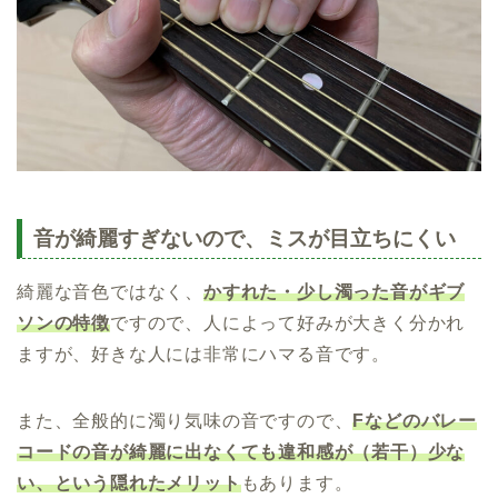
音が綺麗すぎないので、ミスが目立ちにくい
綺麗な音色ではなく、
かすれた・
少し
濁った音がギブ
ソンの特徴
ですので、人によって好みが大きく分かれ
ますが、好きな人には非常にハマる音です。
また、全般的に濁り気味の音ですので、
Fなどのバレー
コードの音が綺麗に出なくても違和感が（若干）少な
い、という隠れたメリット
もあります。