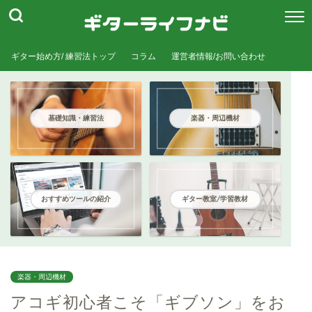
ギター始め方/ 練習法トップ
コラム
運営者情報/お問い合わせ
基礎知識・練習法
楽器・周辺機材
おすすめツールの紹介
ギター教室/学習教材
楽器・周辺機材
アコギ初心者こそ「ギブソン」をお