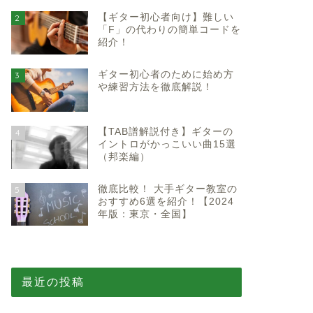
【ギター初心者向け】難しい
2
「F」の代わりの簡単コードを
紹介！
ギター初心者のために始め方
3
や練習方法を徹底解説！
【TAB譜解説付き】ギターの
4
イントロがかっこいい曲15選
（邦楽編）
徹底比較！ 大手ギター教室の
5
おすすめ6選を紹介！【2024
年版：東京・全国】
最近の投稿